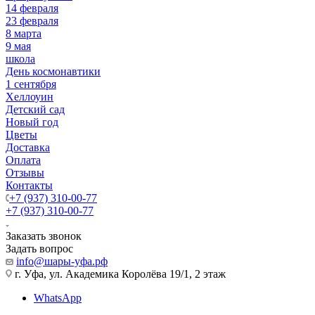
14 февраля
23 февраля
8 марта
9 мая
школа
День космонавтики
1 сентября
Хеллоуин
Детский сад
Новый год
Цветы
Доставка
Оплата
Отзывы
Контакты
+7 (937) 310-00-77
+7 (937) 310-00-77
Заказать звонок
Задать вопрос
info@шары-уфа.рф
г. Уфа, ул. Академика Королёва 19/1, 2 этаж
WhatsApp