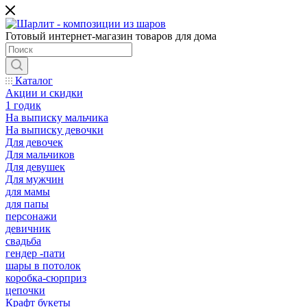
Готовый интернет-магазин товаров для дома
Каталог
Акции и скидки
1 годик
На выписку мальчика
На выписку девочки
Для девочек
Для мальчиков
Для девушек
Для мужчин
для мамы
для папы
персонажи
девичник
свадьба
гендер -пати
шары в потолок
коробка-сюрприз
цепочки
Крафт букеты