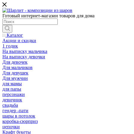
Готовый интернет-магазин товаров для дома
Каталог
Акции и скидки
1 годик
На выписку мальчика
На выписку девочки
Для девочек
Для мальчиков
Для девушек
Для мужчин
для мамы
для папы
персонажи
девичник
свадьба
гендер -пати
шары в потолок
коробка-сюрприз
цепочки
Крафт букеты