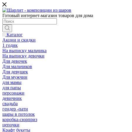
Готовый интернет-магазин товаров для дома
Каталог
Акции и скидки
1 годик
На выписку мальчика
На выписку девочки
Для девочек
Для мальчиков
Для девушек
Для мужчин
для мамы
для папы
персонажи
девичник
свадьба
гендер -пати
шары в потолок
коробка-сюрприз
цепочки
Крафт букеты