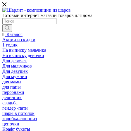
Готовый интернет-магазин товаров для дома
Каталог
Акции и скидки
1 годик
На выписку мальчика
На выписку девочки
Для девочек
Для мальчиков
Для девушек
Для мужчин
для мамы
для папы
персонажи
девичник
свадьба
гендер -пати
шары в потолок
коробка-сюрприз
цепочки
Крафт букеты