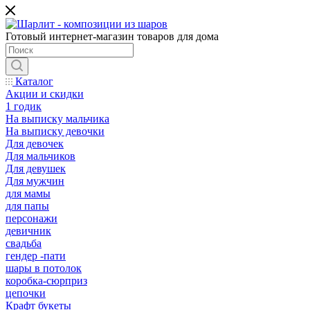
Готовый интернет-магазин товаров для дома
Каталог
Акции и скидки
1 годик
На выписку мальчика
На выписку девочки
Для девочек
Для мальчиков
Для девушек
Для мужчин
для мамы
для папы
персонажи
девичник
свадьба
гендер -пати
шары в потолок
коробка-сюрприз
цепочки
Крафт букеты