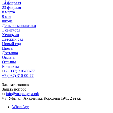
14 февраля
23 февраля
8 марта
9 мая
школа
День космонавтики
1 сентября
Хеллоуин
Детский сад
Новый год
Цветы
Доставка
Оплата
Отзывы
Контакты
+7 (937) 310-00-77
+7 (937) 310-00-77
Заказать звонок
Задать вопрос
info@шары-уфа.рф
г. Уфа, ул. Академика Королёва 19/1, 2 этаж
WhatsApp