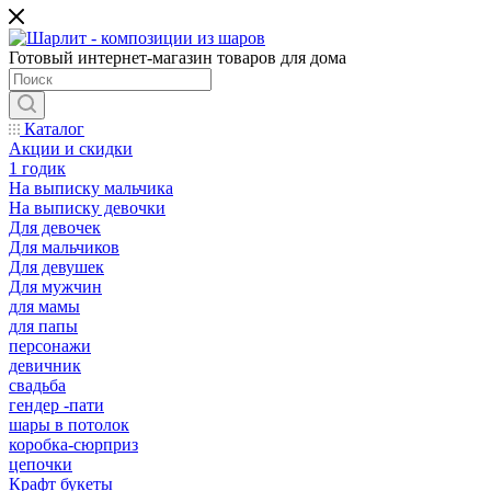
Готовый интернет-магазин товаров для дома
Каталог
Акции и скидки
1 годик
На выписку мальчика
На выписку девочки
Для девочек
Для мальчиков
Для девушек
Для мужчин
для мамы
для папы
персонажи
девичник
свадьба
гендер -пати
шары в потолок
коробка-сюрприз
цепочки
Крафт букеты